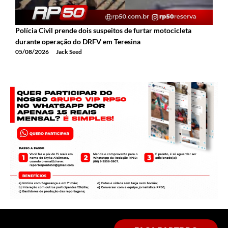
Polícia Civil prende dois suspeitos de furtar motocicleta
A
durante operação do DRFV em Teresina
a
05/08/2026
Jack Seed
0