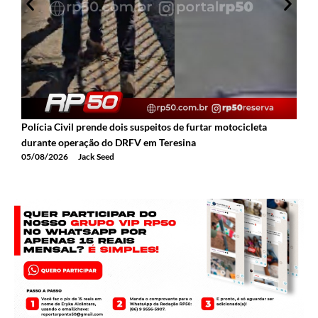
Polícia Civil prende dois suspeitos de furtar motocicleta
A
durante operação do DRFV em Teresina
a
05/08/2026
Jack Seed
0