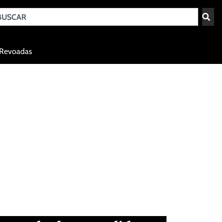
Teresina - PI
Revoadas
agosto 7, 2026 01:41