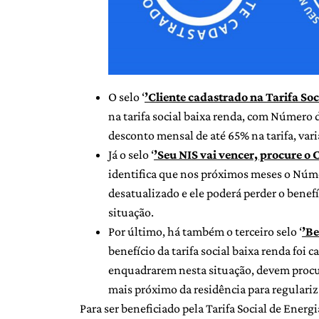
O selo ‘
’Cliente cadastrado na Tarifa Soc
na tarifa social baixa renda, com Número d
desconto mensal de até 65% na tarifa, va
Já o selo ‘
’Seu NIS vai vencer, procure o 
identifica que nos próximos meses o Número
desatualizado e ele poderá perder o benefíc
situação.
Por último, há também o terceiro selo ‘
’Be
benefício da tarifa social baixa renda foi
enquadrarem nesta situação, devem procur
mais próximo da residência para regulariza
Para ser beneficiado pela Tarifa Social de Energ