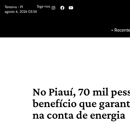
Siga-nos
Teresina - PI
agosto 6, 2026 03:54
Siga-nos
+ Recent
No Piauí, 70 mil pe
benefício que garan
na conta de energia