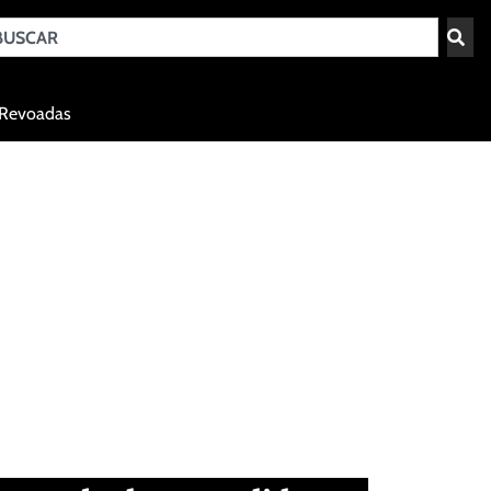
Teresina - PI
Revoadas
agosto 6, 2026 03:54