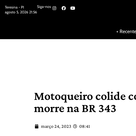
Siga-nos
Teresina - PI
agosto 5, 2026 21:56
Siga-nos
+ Recent
Motoqueiro colide co
morre na BR 343
março 24, 2023
08:41