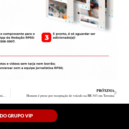
PRÓXIMA
Mulher assassinada no conjunto Dilma Rousseff foi presa 2 vezes por tráfico
Homem é preso por receptação de veículo na BR 343 em Teresina
 DO GRUPO VIP