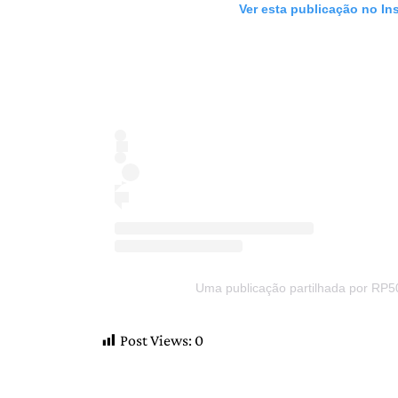
Ver esta publicação no In
Uma publicação partilhada por RP5
Post Views:
0