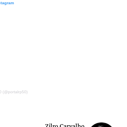
stagram
0 (@portalrp50)
Zilro Carvalho