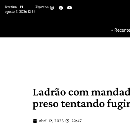
Siga-nos
Teresina - PI
agosto 7, 2026 12:54
Siga-nos
+ Recent
Ladrão com mandado
preso tentando fugir
abril 12, 2023
22:47