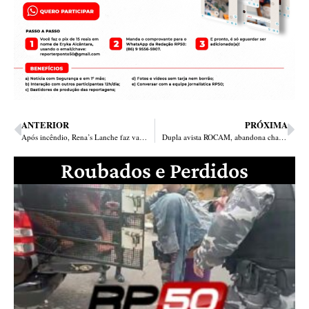
ANTERIOR
PRÓXIMA
Após incêndio, Rena’s Lanche faz vakinha na internet para revitalizar lanchonete em Teresina
Dupla avista ROCAM, abandona chassi de moto ‘depenada’ e acaba presa na zona Leste
Roubados e Perdidos