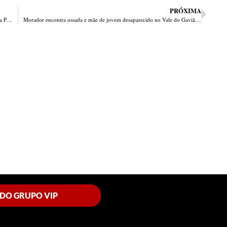
PRÓXIMA
Menor acusado de matar a tiros sargento do Exército é apreendido pela Polícia Civil do Piauí
Morador encontra ossada e mãe de jovem desaparecido no Vale do Gavião reconhece as roupas do filho
 DO GRUPO VIP