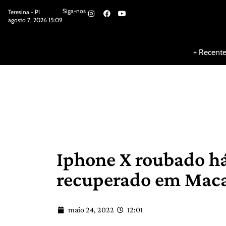
Siga-nos
Teresina - PI
agosto 7, 2026 15:09
Siga-nos
+ Recent
Iphone X roubado h
recuperado em Mac
maio 24, 2022
12:01