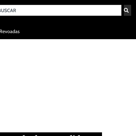
Teresina - PI
Revoadas
agosto 9, 2026 07:32