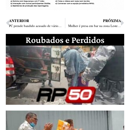
ANTERIOR
PRÓXIMA
PC prende bandido acusado de vários estupros no litoral e crer que + vítimas podem surgir
Mulher é presa em bar na zona Leste com 2 armas, drogas e munições
Roubados e Perdidos