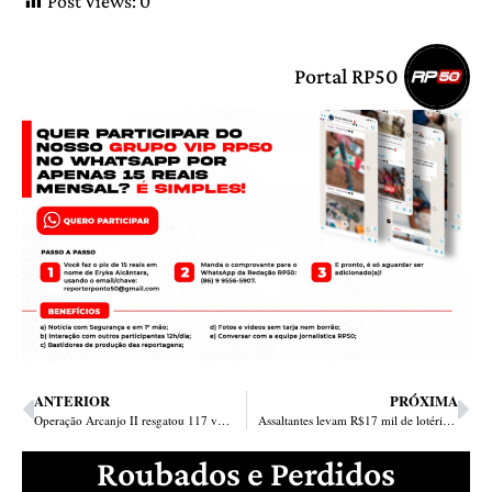
Post Views:
0
Portal RP50
ANTERIOR
PRÓXIMA
Operação Arcanjo II resgatou 117 veículos e apreendeu 32 armas de fogo em 15 dias
Assaltantes levam R$17 mil de lotérica em Angical do Piauí
Roubados e Perdidos