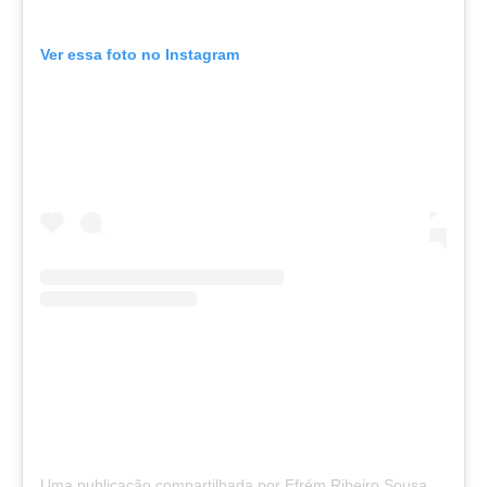
Ver essa foto no Instagram
Uma publicação compartilhada por Efrém Ribeiro Sousa (@sousaefremribeiro)