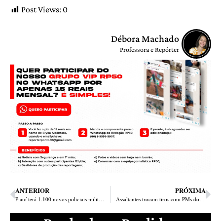
Post Views:
0
Débora Machado
Professora e Repórter
ANTERIOR
PRÓXIMA
Piauí terá 1.100 novos policiais militares a partir de 23 de junho
Assaltantes trocam tiros com PMs do BEPI e um “desce as cordas”