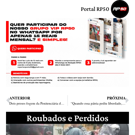
Portal RP50
ANTERIOR
PRÓXIMA
Dois presos fogem da Penitenciária de Picos durante a madrugada
“Quando essa pátria pediu liberdade, o 1° que lutou foi o Piauí”, diz governador
Roubados e Perdidos