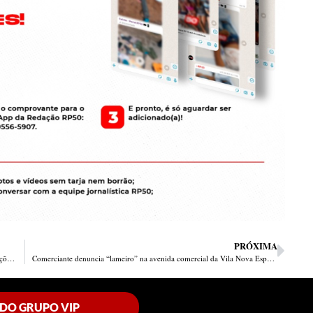
PRÓXIMA
Estelionatária é presa e policiais não deixam filmá-la nem dão informações sobre o caso
Comerciante denuncia “lameiro” na avenida comercial da Vila Nova Esperança
 DO GRUPO VIP