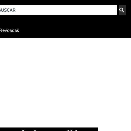
Teresina - PI
Revoadas
agosto 8, 2026 00:45