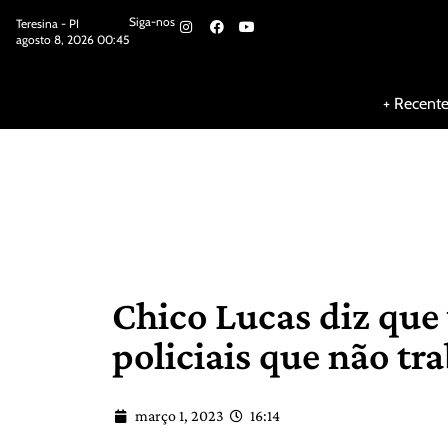
Siga-nos
Teresina - PI
agosto 8, 2026 00:45
Siga-nos
+ Recent
Chico Lucas diz que 
policiais que não tr
março 1, 2023
16:14