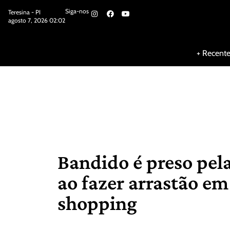
Siga-nos
Teresina - PI
agosto 7, 2026 02:02
Siga-nos
+ Recent
Bandido é preso pel
ao fazer arrastão e
shopping