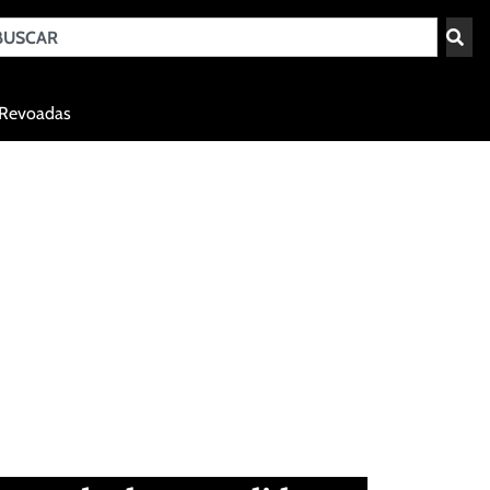
Teresina - PI
Revoadas
agosto 7, 2026 02:02