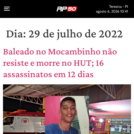
Teresina - PI
agosto 6, 2026 10:41
Dia:
29 de julho de 2022
Baleado no Mocambinho não
resiste e morre no HUT; 16
assassinatos em 12 dias