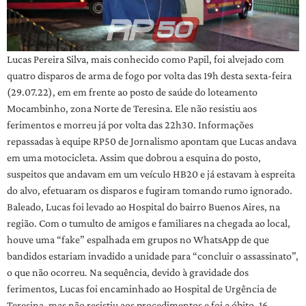
Lucas Pereira Silva, mais conhecido como Papil, foi alvejado com
quatro disparos de arma de fogo por volta das 19h desta sexta-feira
(29.07.22), em em frente ao posto de saúde do loteamento
Mocambinho, zona Norte de Teresina. Ele não resistiu aos
ferimentos e morreu já por volta das 22h30. Informações
repassadas à equipe RP50 de Jornalismo apontam que Lucas andava
em uma motocicleta. Assim que dobrou a esquina do posto,
suspeitos que andavam em um veículo HB20 e já estavam à espreita
do alvo, efetuaram os disparos e fugiram tomando rumo ignorado.
Baleado, Lucas foi levado ao Hospital do bairro Buenos Aires, na
região. Com o tumulto de amigos e familiares na chegada ao local,
houve uma “fake” espalhada em grupos no WhatsApp de que
bandidos estariam invadido a unidade para “concluir o assassinato”,
o que não ocorreu. Na sequência, devido à gravidade dos
ferimentos, Lucas foi encaminhado ao Hospital de Urgência de
Teresina, mas não resistiu aos procedimentos e foi a óbito. 16