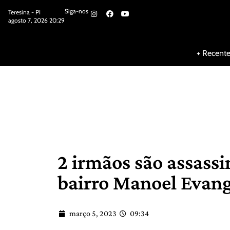
Siga-nos
Teresina - PI
agosto 7, 2026 20:29
Siga-nos
+ Recent
2 irmãos são assass
bairro Manoel Evang
março 5, 2023
09:34