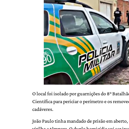
O local foi isolado por guarnições do 8° Batalhã
Científica para periciar o perímetro e os remov
cadáveres.
João Paulo tinha mandado de prisão em aberto, e
virilha e têmpora. O duplo homicídio vai ser i