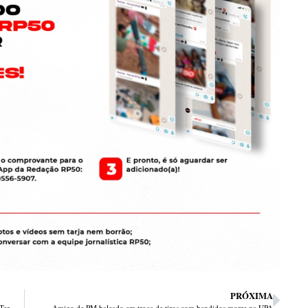
PRÓXIMA
Carro atropela adolescentes dando o “Grau” na Alameda Parnaíba em Teresina
Amigo de PM baleado em troca de tiros com bandidos morre na UPA