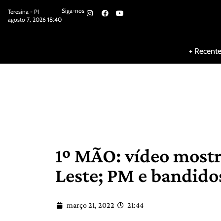
Siga-nos
Teresina - PI
agosto 7, 2026 18:40
Siga-nos
+ Recent
1º MÃO: vídeo mostra
Leste; PM e bandido
março 21, 2022
21:44