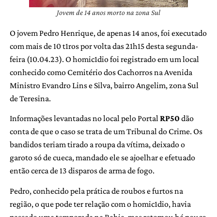
Jovem de 14 anos morto na zona Sul
O jovem Pedro Henrique, de apenas 14 anos, foi executado
com mais de 10 t1ros por volta das 21h15 desta segunda-
feira (10.04.23). O homic1dio foi registrado em um local
conhecido como Cemitério dos Cachorros na Avenida
Ministro Evandro Lins e Silva, bairro Angelim, zona Sul
de Teresina.
Informações levantadas no local pelo Portal
RP50
dão
conta de que o caso se trata de um Tribunal do Crime. Os
bandidos teriam tirado a roupa da vítima, deixado o
garoto só de cueca, mandado ele se ajoelhar e efetuado
então cerca de 13 disparos de arma de fogo.
Pedro, conhecido pela prática de roubos e furtos na
região, o que pode ter relação com o homic1dio, havia
passado uma temporada na Bahia, mas retomou há pouco