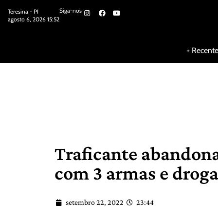
Siga-nos
Teresina - PI
agosto 6, 2026 15:52
Siga-nos
+ Recent
Traficante abandona
com 3 armas e drogas
setembro 22, 2022
23:44