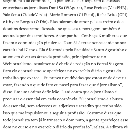
seguimento da comunicação piauiense. Participaram de nossas
entrevistas as jornalistas Dani Sá (ViAgora), Rose Freitas (VejaPHB),
Yala Sena (CidadeVerde), Maria Romero (G1 Piauí), Raísa Brito (GP1)
e Ithyara Borges (O Dia). Elas falaram do amor pela carreira e dos
desafios desse ramo. Ressalte-se que esta reportagem também é
assinada por duas mulheres. Acompanhe! Conheça 6 mulheres que
fazem a comunicação piauiense: Dani Sá é teresinense e iniciou sua
carreira há 17 anos. Ela é formada pela Faculdade Santo Agostinho e
atuou em diversas áreas da profissão, principalmente no
Webjornalismo. Atualmente é chefe de redação no Portal Viagora.
Para ela o jornalismo se aperfeiçoa no exercício diário e gosta do
trabalho que exerce. “Eu nunca tive dúvidas que estou onde deveria
estar, fazendo o que de fato eu nasci para fazer que é jornalismo”,
disse. Em uma ótima definição, Dani conta que o jornalismo é
procurar o essencial em cada ocorrência. “O jornalismo é a busca
do essencial, sem adereços ou adjetivos e acredito que tenha sido
isso que me impulsionou a seguir a profissão. Costumo dizer que
todo jornalista tem já intrínseco o dom nato, a gente aperfeiçoa esse
dom no curso e no exercício diário da profissão”, relata. A editora vê