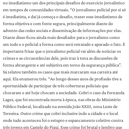
no imediatismo um dos principais desafios do exercício jornalístico
em tempos de comunidades virtuais. “O jornalismo policial por si só
é imediatista, e daí já começa o desafio, trazer esse imediatismo de
forma objetiva e com fonte segura, principalmente diante do
advento das redes sociais e disseminação de informações por elas.
Diante disso ficou ainda mais desafiador para o jornalismo como
um todo e o policial a forma como será retratado e apurado o fato. É
importante frisar que o jornalismo policial vai além de noticiar os
crimes e as circunstâncias dele, pois traz à tona as discussões de
forma abrangente e até subjetiva em torno da segurança pública”.
Sá relatou também os casos que mais marcaram sua carreira até
aqui. Ela enumerou três. “Ao longo desses anos de profissão tive a
oportunidade de participar de três coberturas policiais que
chocaram e até hoje chocam a sociedade. Cobri o caso da Fernanda
Lages, que foi encontrada morta à época, nas obras do Ministério
Público Federal, localizado na avenida João XXIII, zona Leste de
Teresina. Outro crime que cobri inclusive indo a cidade e o local
onde tudo aconteceu foi o estupro e espancamento coletivo contra
três jovens em Castelo do Piauí. Esse crime foi brutal e lembro que