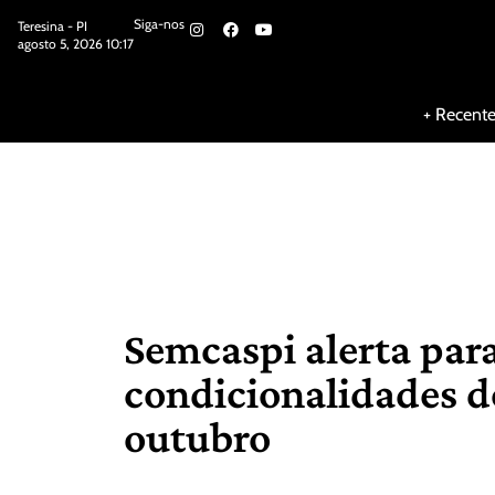
Siga-nos
Teresina - PI
agosto 5, 2026 10:17
Siga-nos
+ Recent
Semcaspi alerta par
condicionalidades d
outubro