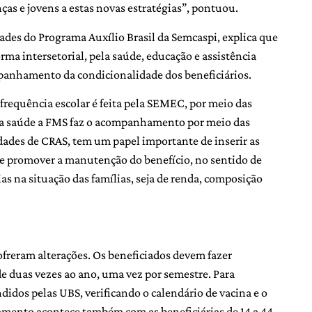
nças e jovens a estas novas estratégias”, pontuou.
ades do Programa Auxílio Brasil da Semcaspi, explica que
ma intersetorial, pela saúde, educação e assistência
mpanhamento da condicionalidade dos beneficiários.
frequência escolar é feita pela SEMEC, por meio das
 na saúde a FMS faz o acompanhamento por meio das
dades de CRAS, tem um papel importante de inserir as
de promover a manutenção do benefício, no sentido de
as na situação das famílias, seja de renda, composição
freram alterações. Os beneficiados devem fazer
 duas vezes ao ano, uma vez por semestre. Para
ndidos pelas UBS, verificando o calendário de vacina e o
mento acontece também com as beneficiárias de 14 a 44