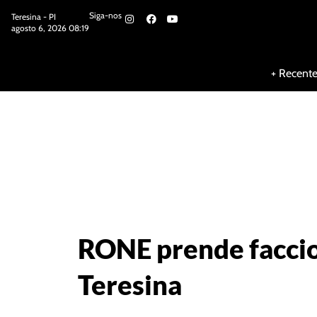
Siga-nos
Teresina - PI
agosto 6, 2026 08:19
Siga-nos
+ Recent
RONE prende faccio
Teresina