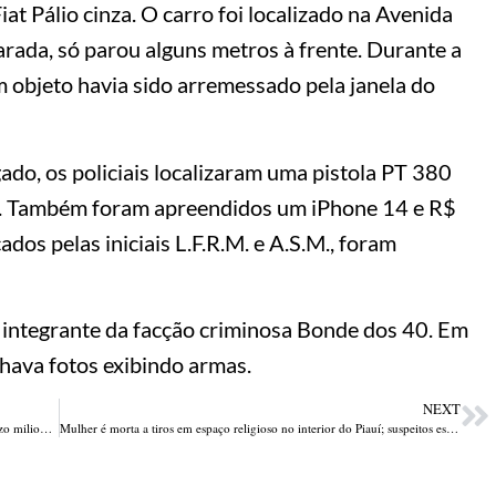
t Pálio cinza. O carro foi localizado na Avenida
rada, só parou alguns metros à frente. Durante a
 objeto havia sido arremessado pela janela do
ogado, os policiais localizaram uma pistola PT 380
. Também foram apreendidos um iPhone 14 e R$
ados pelas iniciais L.F.R.M. e A.S.M., foram
 integrante da facção criminosa Bonde dos 40. Em
lhava fotos exibindo armas.
NEXT
Suspeito de aplicar golpes com investimentos falsos e causar prejuízo milionário é preso em operação entre Piauí e Ceará
Mulher é morta a tiros em espaço religioso no interior do Piauí; suspeitos estavam encapuzados