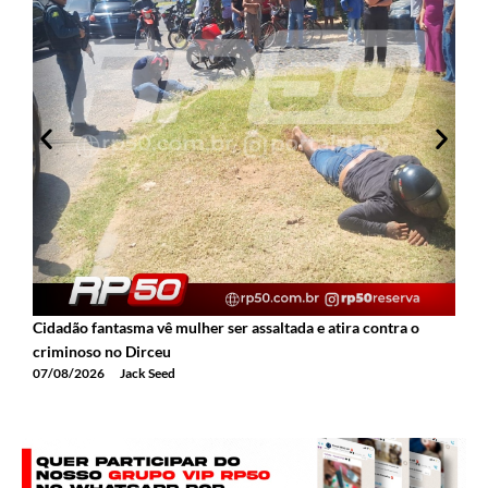
Cidadão fantasma vê mulher ser assaltada e atira contra o
2
criminoso no Dirceu
T
07/08/2026
Jack Seed
0