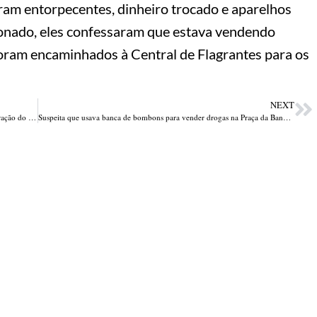
aram entorpecentes, dinheiro trocado e aparelhos
ionado, eles confessaram que estava vendendo
foram encaminhados à Central de Flagrantes para os
NEXT
Suspeitos de roubar servidora do TJ em padaria são presos em operação do DRACO
Suspeita que usava banca de bombons para vender drogas na Praça da Bandeira é presa no Centro de Teresina