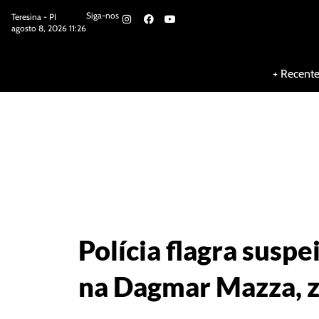
Siga-nos
Teresina - PI
agosto 8, 2026 11:26
Siga-nos
+ Recent
Polícia flagra sus
na Dagmar Mazza, z