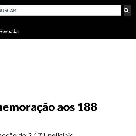
Teresina - PI
Revoadas
agosto 7, 2026 00:54
omemoração aos 188
oção de 2.171 policiais