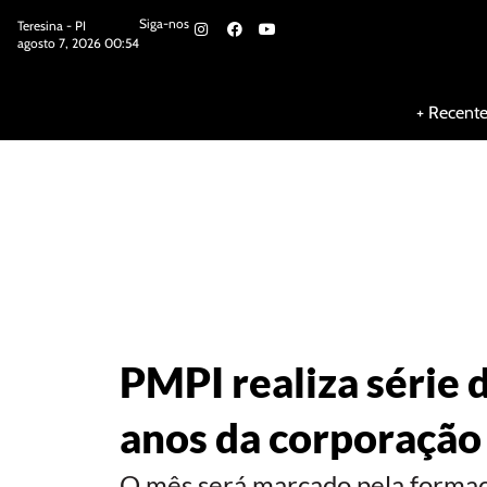
Siga-nos
Teresina - PI
agosto 7, 2026 00:54
Siga-nos
+ Recent
PMPI realiza série
anos da corporação
O mês será marcado pela formaçã