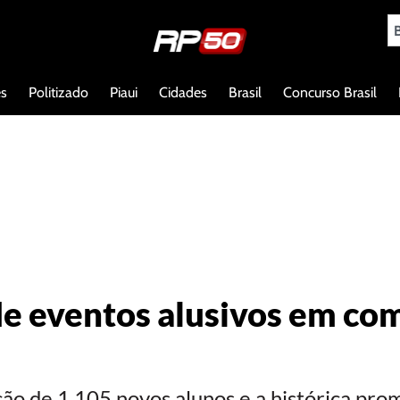
es
Politizado
Piaui
Cidades
Brasil
Concurso Brasil
 de eventos alusivos em c
o de 1.105 novos alunos e a histórica prom