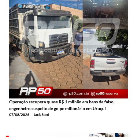
Operação recupera quase R$ 1 milhão em bens de falso
P
engenheiro suspeito de golpe milionário em Uruçuí
f
07/08/2026
Jack Seed
0