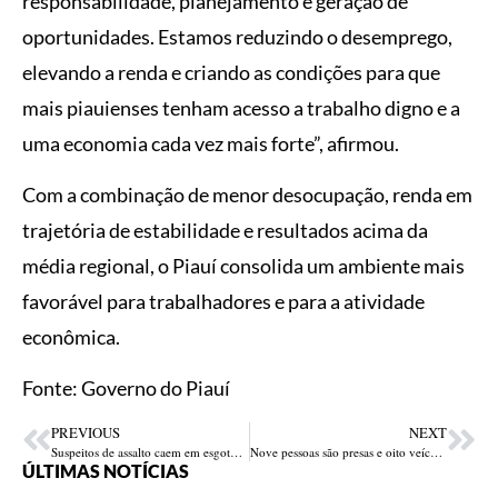
responsabilidade, planejamento e geração de
oportunidades. Estamos reduzindo o desemprego,
elevando a renda e criando as condições para que
mais piauienses tenham acesso a trabalho digno e a
uma economia cada vez mais forte”, afirmou.
Com a combinação de menor desocupação, renda em
trajetória de estabilidade e resultados acima da
média regional, o Piauí consolida um ambiente mais
favorável para trabalhadores e para a atividade
econômica.
Fonte: Governo do Piauí
PREVIOUS
NEXT
Suspeitos de assalto caem em esgoto durante fuga e são presos em Timon-MA
Nove pessoas são presas e oito veículos roubados são recuperados na divisa com Ceará e Pernambuco durante a Operação Rota Segura
ÚLTIMAS NOTÍCIAS