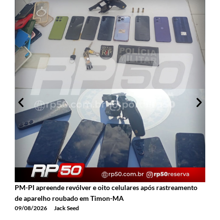
PM-PI apreende revólver e oito celulares após rastreamento
H
de aparelho roubado em Timon-MA
z
09/08/2026
Jack Seed
0