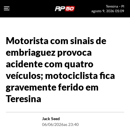
Teresina - PI
agosto 9, 2026 05:09
Motorista com sinais de
embriaguez provoca
acidente com quatro
veículos; motociclista fica
gravemente ferido em
Teresina
Jack Seed
06/06/2026
as 23:40