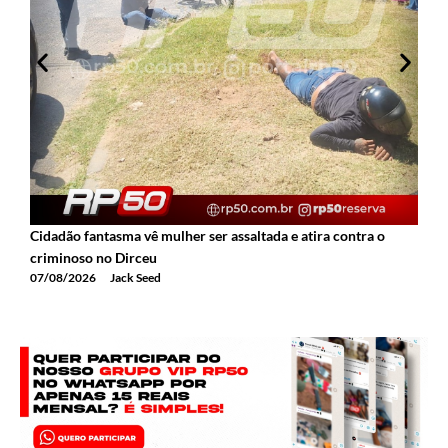
Cidadão fantasma vê mulher ser assaltada e atira contra o
2
criminoso no Dirceu
T
07/08/2026
Jack Seed
0