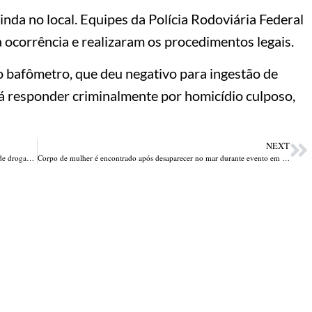
inda no local. Equipes da Polícia Rodoviária Federal
 ocorrência e realizaram os procedimentos legais.
do bafômetro, que deu negativo para ingestão de
á responder criminalmente por homicídio culposo,
NEXT
Mulher morta em frente de casa em Teresina respondia por tráfico de drogas; filho foi morto a tiros em 2022
Corpo de mulher é encontrado após desaparecer no mar durante evento em Parnaíba