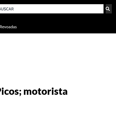
Teresina - PI
Revoadas
agosto 6, 2026 20:11
icos; motorista