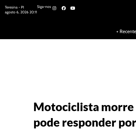
Siga-nos
Teresina - PI
agosto 6, 2026 20:11
Siga-nos
+ Recent
Motociclista morre 
pode responder por