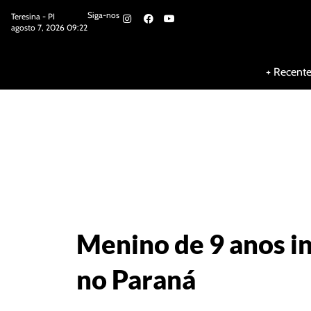
Siga-nos
Teresina - PI
agosto 7, 2026 09:22
Siga-nos
+ Recent
Menino de 9 anos in
no Paraná