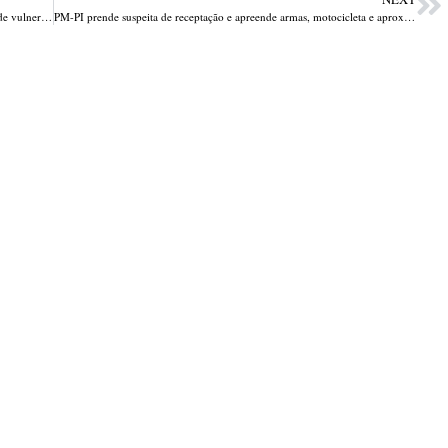
DEOP prende homem condenado a 17 anos de prisão por estupro de vulnerável contra filhas; outro suspeito foi preso por roubo
PM-PI prende suspeita de receptação e apreende armas, motocicleta e aproximadamente R$ 17 mil na zona Norte de Teresina