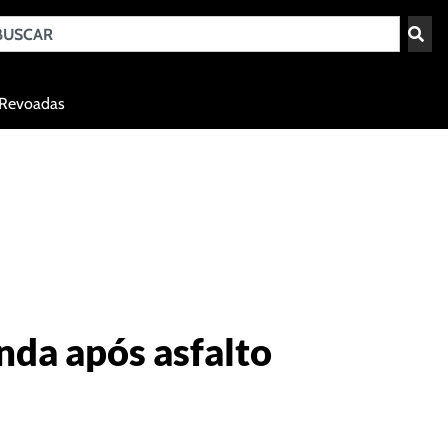
Teresina - PI
Revoadas
agosto 7, 2026 22:16
nda após asfalto