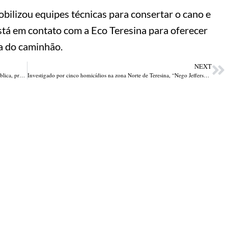
bilizou equipes técnicas para consertar o cano e
stá em contato com a Eco Teresina para oferecer
da do caminhão.
NEXT
Governo do Piauí sanciona pacote de leis que reforça segurança pública, proteção às vítimas e bem-estar animal
Investigado por cinco homicídios na zona Norte de Teresina, “Nego Jefferson” é preso em São Paulo