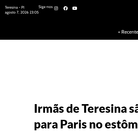
Siga-nos
Teresina - PI
agosto 7, 2026 23:05
Siga-nos
+ Recent
Irmãs de Teresina s
para Paris no estô