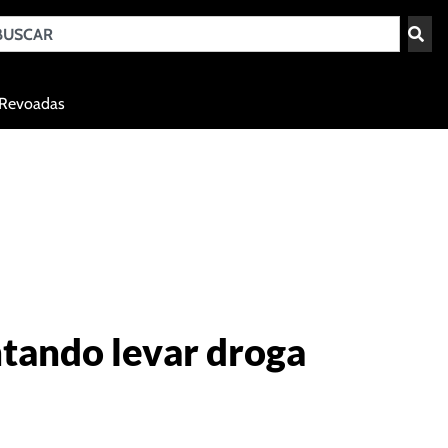
Teresina - PI
Revoadas
agosto 7, 2026 23:05
ntando levar droga