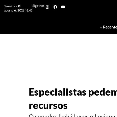
Siga-nos
Teresina - PI
agosto 6, 2026 16:42
Siga-nos
+ Recent
Especialistas pede
recursos
O senador Izalci Lucas e Luciana