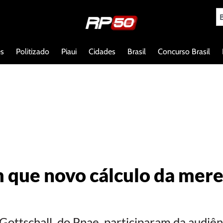
es
Politizado
Piaui
Cidades
Brasil
Concurso Brasil
m que novo cálculo da mer
 Gottschall, do Pnae, participaram da audiên