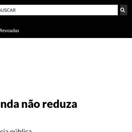
Teresina - PI
Revoadas
agosto 6, 2026 16:42
enda não reduza
cia pública