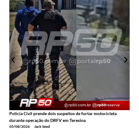
A
a
0
Polícia Civil prende dois suspeitos de furtar motocicleta
durante operação do DRFV em Teresina
05/08/2026
Jack Seed