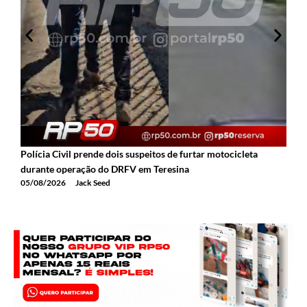
Polícia Civil prende dois suspeitos de furtar motocicleta
A
durante operação do DRFV em Teresina
a
05/08/2026
Jack Seed
0