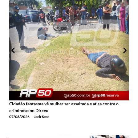
Cidadão fantasma vê mulher ser assaltada e atira contra o
2
criminoso no Dirceu
T
07/08/2026
Jack Seed
0