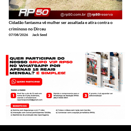
Cidadão fantasma vê mulher ser assaltada e atira contra o
2
criminoso no Dirceu
T
07/08/2026
Jack Seed
0