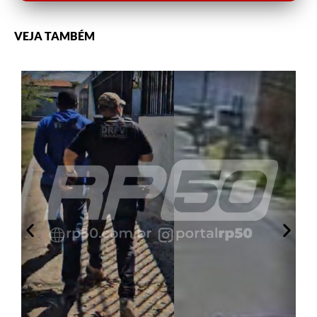
VEJA TAMBÉM
A
a
0