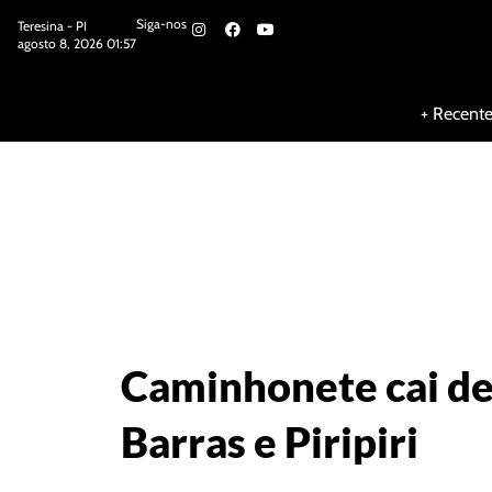
Siga-nos
Teresina - PI
agosto 8, 2026 01:57
Siga-nos
+ Recent
Caminhonete cai de 
Barras e Piripiri