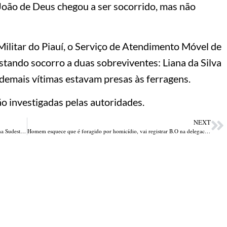
 João de Deus chegou a ser socorrido, mas não
litar do Piauí, o Serviço de Atendimento Móvel de
stando socorro a duas sobreviventes: Liana da Silva
demais vítimas estavam presas às ferragens.
ão investigadas pelas autoridades.
NEXT
Colisão frontal entre motos deixa um morto e quatro feridos na zona Sudeste d Teresina
Homem esquece que é foragido por homicídio, vai registrar B.O na delegacia e fica preso, em Teresina