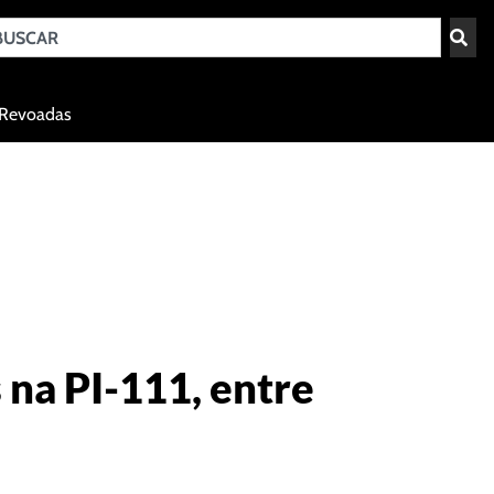
Teresina - PI
Revoadas
agosto 8, 2026 01:57
 na PI-111, entre