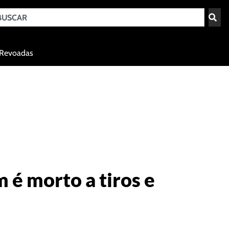
Teresina - PI
Revoadas
agosto 7, 2026 01:38
é morto a tiros e