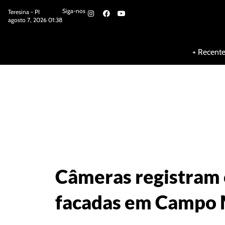
Siga-nos
Teresina - PI
agosto 7, 2026 01:38
Siga-nos
+ Recent
Câmeras registram 
facadas em Campo 