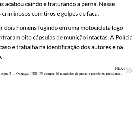
s acabou caindo e fraturando a perna. Nesse
 criminosos com tiros e golpes de faca.
er dois homens fugindo em uma motocicleta logo
ontraram oito cápsulas de munição intactas. A Polícia
caso e trabalha na identificação dos autores e na
.
NEXT
Adolescente é apreendido por tentativa de estupro contra prima em Água Branca
Operação INSS: PF cumpre 10 mandados de prisão e prende ex-presidente do INSS, Alessandro Stefanutto