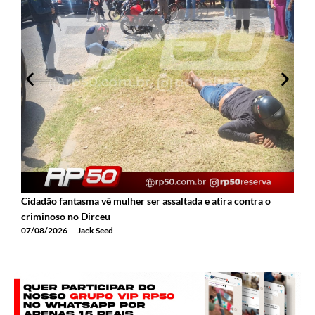
Cidadão fantasma vê mulher ser assaltada e atira contra o
2
criminoso no Dirceu
T
07/08/2026
Jack Seed
0