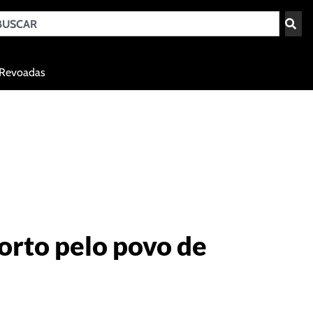
Teresina - PI
Revoadas
agosto 8, 2026 00:54
orto pelo povo de