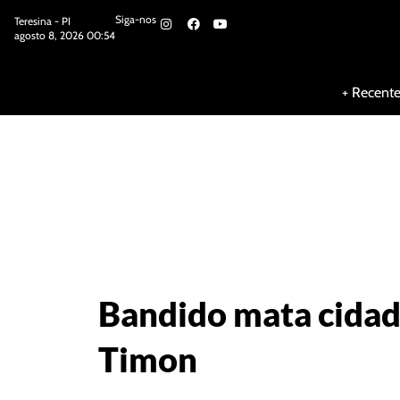
Siga-nos
Teresina - PI
agosto 8, 2026 00:54
Siga-nos
+ Recent
Bandido mata cidadã
Timon