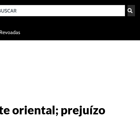
Teresina - PI
Revoadas
agosto 9, 2026 06:08
e oriental; prejuízo