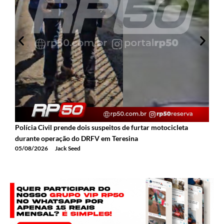
Polícia Civil prende dois suspeitos de furtar motocicleta
A
durante operação do DRFV em Teresina
a
05/08/2026
Jack Seed
0