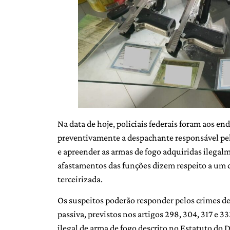
Na data de hoje, policiais federais foram aos e
preventivamente a despachante responsável pel
e apreender as armas de fogo adquiridas ilegal
afastamentos das funções dizem respeito a um c
terceirizada.
Os suspeitos poderão responder pelos crimes de 
passiva, previstos nos artigos 298, 304, 317 e 3
ilegal de arma de fogo descrito no Estatuto do