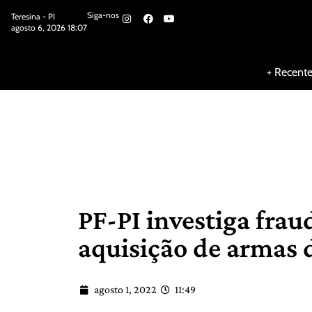
Siga-nos
Teresina - PI
agosto 6, 2026 18:07
Siga-nos
+ Recent
PF-PI investiga fra
aquisição de armas 
agosto 1, 2022
11:49