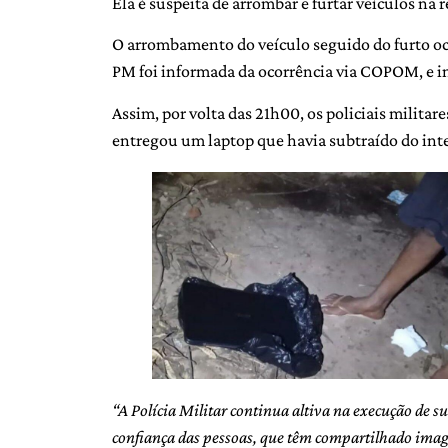
Ela é suspeita de arrombar e furtar veículos na r
O arrombamento do veículo seguido do furto oco
PM foi informada da ocorrência via COPOM, e inic
Assim, por volta das 21h00, os policiais militar
entregou um laptop que havia subtraído do inte
“A Polícia Militar continua altiva na execução de s
confiança das pessoas, que têm compartilhado image