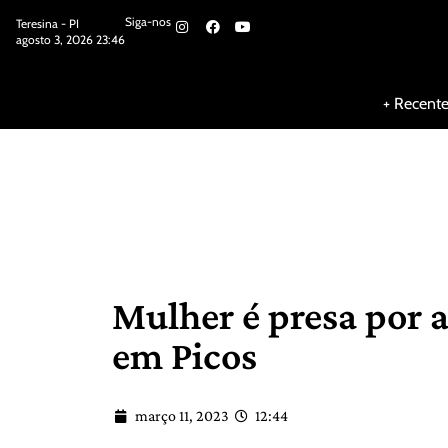
Siga-nos
Teresina - PI
agosto 3, 2026 23:46
Siga-nos
+ Recent
Mulher é presa por a
em Picos
março 11, 2023
12:44