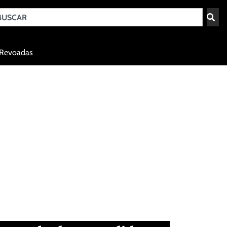
Teresina - PI
Revoadas
agosto 7, 2026 00:53